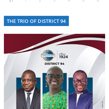
31
1
2
3
4
5
6
THE TRIO OF DISTRICT 94