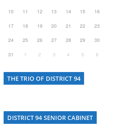
10
11
12
13
14
15
16
17
18
19
20
21
22
23
24
25
26
27
28
29
30
31
1
2
3
4
5
6
THE TRIO OF DISTRICT 94
DISTRICT 94 SENIOR CABINET