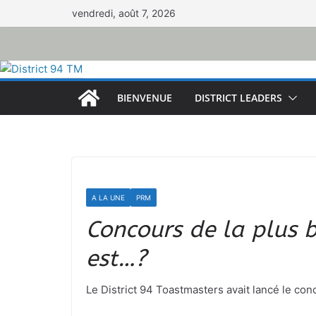
Passer
vendredi, août 7, 2026
au
contenu
BIENVENUE
DISTRICT LEADERS
A LA UNE
PRM
Concours de la plus b
est…?
Le District 94 Toastmasters avait lancé le con