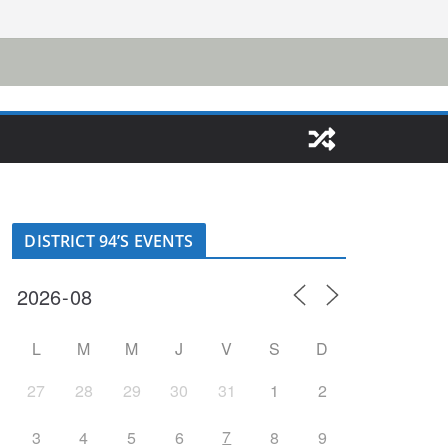
DISTRICT 94’S EVENTS
L
M
M
J
V
S
D
27
28
29
30
31
1
2
7
3
4
5
6
8
9