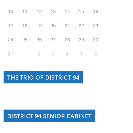
10
11
12
13
14
15
16
17
18
19
20
21
22
23
24
25
26
27
28
29
30
31
1
2
3
4
5
6
THE TRIO OF DISTRICT 94
DISTRICT 94 SENIOR CABINET