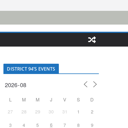
DISTRICT 94’S EVENTS
L
M
M
J
V
S
D
27
28
29
30
31
1
2
6
3
4
5
7
8
9