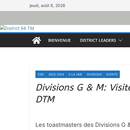
Passer
jeudi, août 6, 2026
au
contenu
BIENVENUE
DISTRICT LEADERS
CGD
2023-2024
A LA UNE
DIVISIONS
EVENTS
Divisions G & M: Visi
DTM
Les toastmasters des Divisions G &