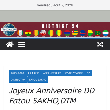
Passer
vendredi, août 7, 2026
au
contenu
2025-2026
A LA UNE
ANNIVERSAIRE
CÔTÉ D'IVOIRE
DD
DISTRICT 94
FATOU SAKHO
Joyeux Anniversaire DD
Fatou SAKHO,DTM