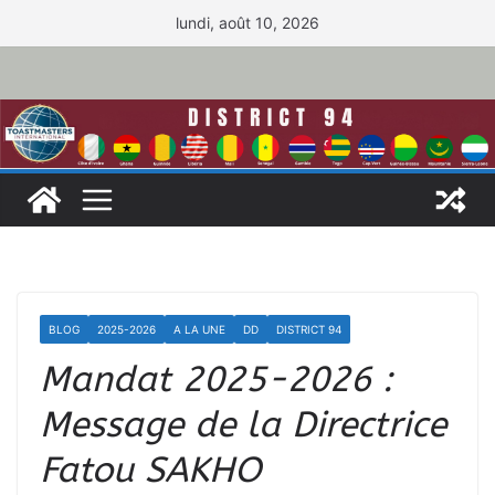
Passer
lundi, août 10, 2026
au
contenu
BLOG
2025-2026
A LA UNE
DD
DISTRICT 94
Mandat 2025-2026 :
Message de la Directrice
Fatou SAKHO